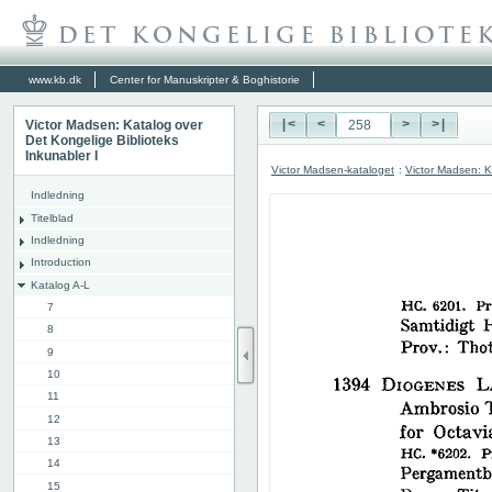
www.kb.dk
Center for Manuskripter & Boghistorie
Victor Madsen: Katalog over
|<
<
>
>|
Det Kongelige Biblioteks
Inkunabler I
Victor Madsen-kataloget
:
Victor Madsen: K
Indledning
Titelblad
Indledning
Introduction
Katalog A-L
7
8
9
10
11
12
13
14
15