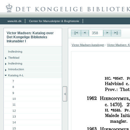
www.kb.dk
Center for Manuskripter & Boghistorie
Victor Madsen: Katalog over
|<
<
>
>|
Det Kongelige Biblioteks
Inkunabler I
Victor Madsen-kataloget
:
Victor Madsen: K
Indledning
Titelblad
Indledning
Introduction
Katalog A-L
7
8
9
10
11
12
13
14
15