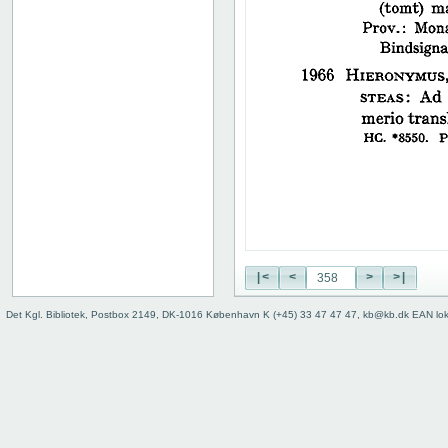
38
39
40
41
42
43
44
45
46
47
48
49
50
|<
<
>
>|
51
52
Det Kgl. Bibliotek, Postbox 2149, DK-1016 København K (+45) 33 47 47 47, kb@kb.dk EAN lo
53
54
55
56
57
58
59