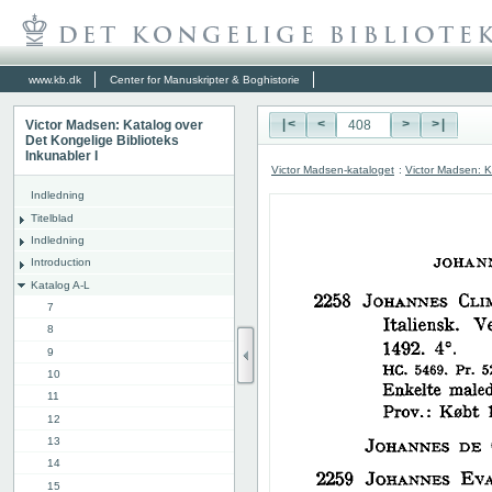
www.kb.dk
Center for Manuskripter & Boghistorie
Victor Madsen: Katalog over
|<
<
>
>|
Det Kongelige Biblioteks
Inkunabler I
Victor Madsen-kataloget
:
Victor Madsen: K
Indledning
Titelblad
Indledning
Introduction
Katalog A-L
7
8
9
10
11
12
13
14
15