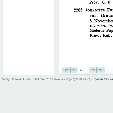
38
39
40
41
42
43
44
45
46
47
48
49
50
|<
<
>
>|
51
52
Det Kgl. Bibliotek, Postbox 2149, DK-1016 København K (+45) 33 47 47 47, kb@kb.dk EAN lo
53
54
55
56
57
58
59