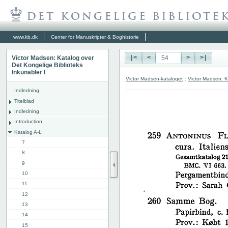
www.kb.dk
Center for Manuskripter & Boghistorie
Victor Madsen: Katalog over
|<
<
>
>|
Det Kongelige Biblioteks
Inkunabler I
Victor Madsen-kataloget
:
Victor Madsen: K
Indledning
Titelblad
Indledning
Introduction
Katalog A-L
7
8
9
10
11
12
13
14
15