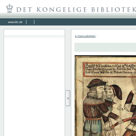
www.kb.dk
e-manuskripter
: