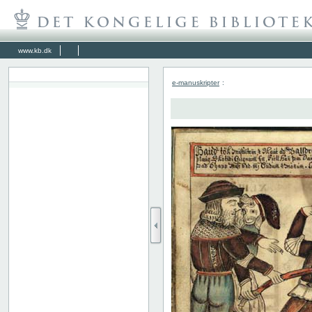
www.kb.dk
e-manuskripter
: