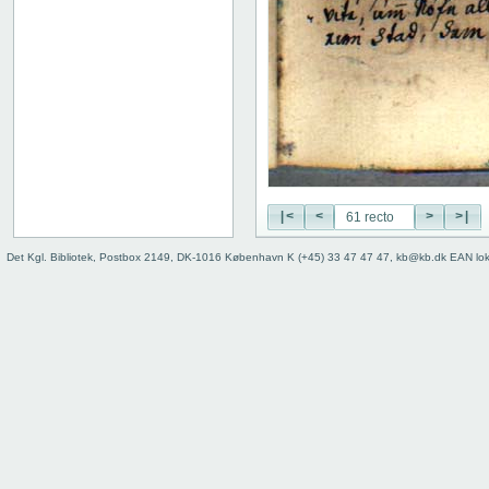
19 recto
19 verso
20 recto
20 verso
21 recto
21 verso
22 recto
22 verso
23 recto
|<
<
>
>|
23 verso
24 recto
Det Kgl. Bibliotek, Postbox 2149, DK-1016 København K (+45) 33 47 47 47, kb@kb.dk EAN lo
24 verso
25 recto
25 verso
26 recto
26 verso
27 recto
27 verso
28 recto
28 verso
29 recto
29 verso