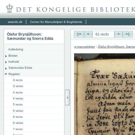
www.kb.dk
Center for Manuskripter & Boghistorie
Ólafur Brynjúlfsson:
|<
<
>
>|
Sæmundar og Snorra Edda
e-manuskripter
:
Ólafur Brynjúlfsson: Sæm
Indledning
Bindet
Indhold
Sæmundar Edda
Register
3 recto
3 verso
4 recto
4 verso
5 recto
5 verso
6 recto
6 verso
7 recto