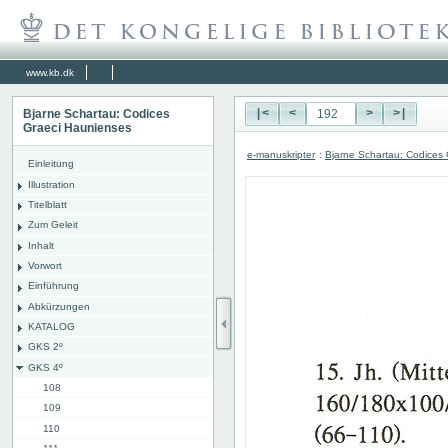
www.kb.dk
Bjarne Schartau: Codices
|<
<
>
>|
Graeci Haunienses
e-manuskripter
:
Bjarne Schartau: Codices
Einleitung
Illustration
Titelblatt
Zum Geleit
Inhalt
Vorwort
Einführung
Abkürzungen
KATALOG
GKS 2º
GKS 4º
108
109
110