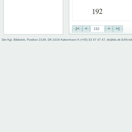
156
157
158
159
|<
<
>
>|
160
161
Det Kgl. Bibliotek, Postbox 2149, DK-1016 København K (+45) 33 47 47 47, kb@kb.dk EAN lo
162
163
164
165
166
167
168
169
170
171
172
173
174
175
176
177