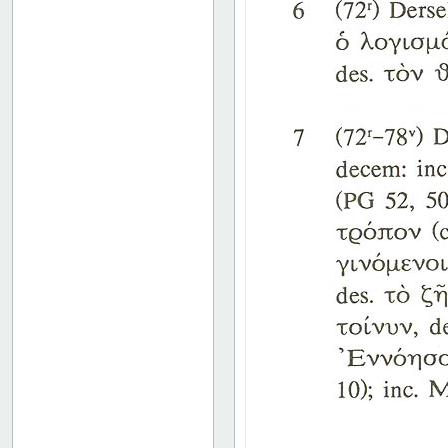
134
135
136
137
138
139
140
141
142
143
144
145
146
147
148
149
150
151
152
153
154
155