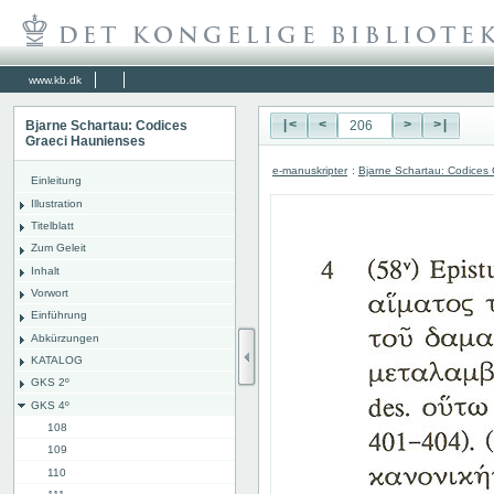
www.kb.dk
Bjarne Schartau: Codices
|<
<
>
>|
Graeci Haunienses
e-manuskripter
:
Bjarne Schartau: Codices
Einleitung
Illustration
Titelblatt
Zum Geleit
Inhalt
Vorwort
Einführung
Abkürzungen
KATALOG
GKS 2º
GKS 4º
108
109
110