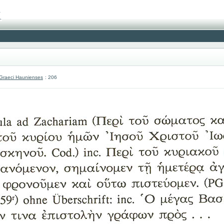
 Graeci Haunienses
: 206