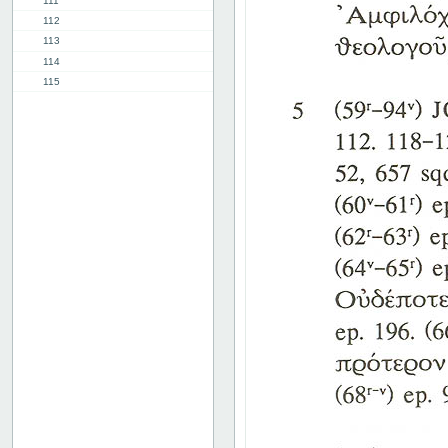
111
112
113
114
115
116
117
118
119
120
121
122
123
124
125
126
127
128
129
130
131
132
133