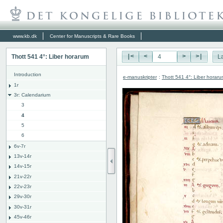
www.kb.dk
Center for Manuscripts & Rare Books
Thott 541 4°: Liber horarum
|<
<
>
>|
L
Introduction
e-manuskripter
:
Thott 541 4°: Liber horar
1r
3r: Calendarium
3
4
5
6
6v-7r
13v-14r
14v-15r
21v-22r
22v-23r
29v-30r
30v-31r
45v-46r