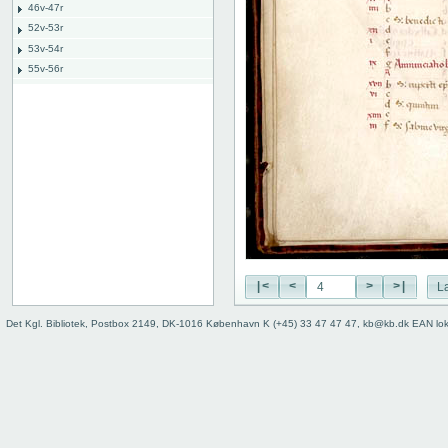
46v-47r
52v-53r
53v-54r
55v-56r
56v-57r
71v-72r
72v-73r
76v-77r
77v-78r
80v
binding
|<
<
>
>|
L
Det Kgl. Bibliotek, Postbox 2149, DK-1016 København K (+45) 33 47 47 47, kb@kb.dk EAN lo