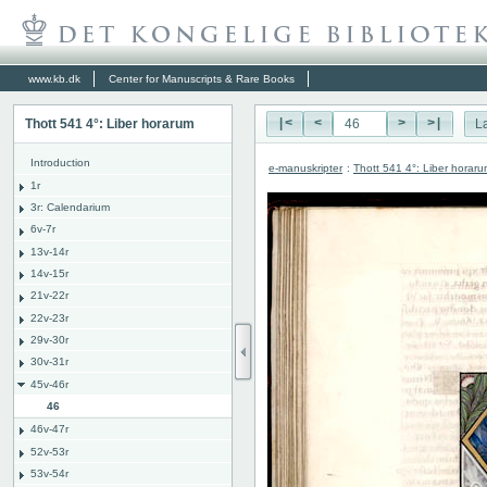
www.kb.dk
Center for Manuscripts & Rare Books
Thott 541 4°: Liber horarum
|<
<
>
>|
L
Introduction
e-manuskripter
:
Thott 541 4°: Liber horar
1r
3r: Calendarium
6v-7r
13v-14r
14v-15r
21v-22r
22v-23r
29v-30r
30v-31r
45v-46r
46
46v-47r
52v-53r
53v-54r