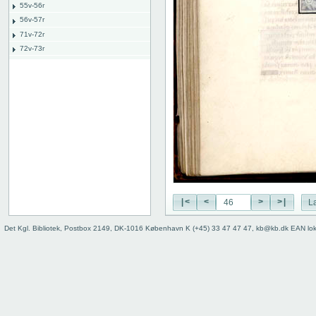
55v-56r
56v-57r
71v-72r
72v-73r
76v-77r
77v-78r
80v
binding
|<
<
>
>|
L
Det Kgl. Bibliotek, Postbox 2149, DK-1016 København K (+45) 33 47 47 47, kb@kb.dk EAN lo