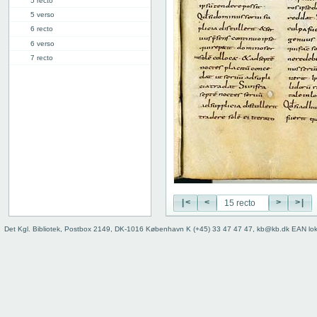
5 recto
5 verso
6 recto
6 verso
7 recto
7 verso
8 recto
8 verso
9 recto
9 verso
10 recto
10 verso
11 recto
11 verso
12 recto
|<
<
>
>|
12 verso
Det Kgl. Bibliotek, Postbox 2149, DK-1016 København K (+45) 33 47 47 47, kb@kb.dk EAN lo
13 recto
13 verso
14 recto
14 verso
15 recto
15 verso
16 recto