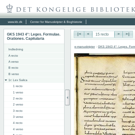
www.kb.dk
Center for Manuskripter & Boghistorie
GKS 1943 4°: Leges. Formulae.
|<
<
>
>|
Orationes. Capitularia
e-manuskripter
:
GKS 1943 4°: Leges. Formu
Indledning
A recto
A verso
B recto
B verso
1r: Lex Salica
1 recto
1 verso
2 recto
2 verso
3 recto
3 verso
4 recto
4 verso