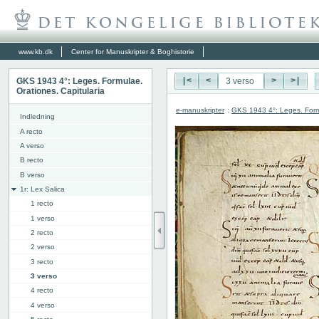
www.kb.dk
Center for Manuskripter & Boghistorie
GKS 1943 4°: Leges. Formulae.
|<
<
>
>|
Orationes. Capitularia
e-manuskripter
:
GKS 1943 4°: Leges. Formu
Indledning
A recto
A verso
B recto
B verso
1r: Lex Salica
1 recto
1 verso
2 recto
2 verso
3 recto
3 verso
4 recto
4 verso