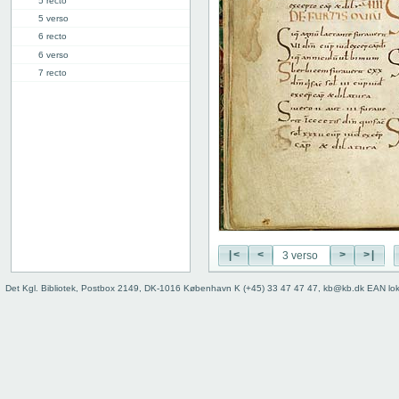
5 recto
5 verso
6 recto
6 verso
7 recto
7 verso
8 recto
8 verso
9 recto
9 verso
10 recto
10 verso
11 recto
11 verso
12 recto
|<
<
>
>|
12 verso
Det Kgl. Bibliotek, Postbox 2149, DK-1016 København K (+45) 33 47 47 47, kb@kb.dk EAN lo
13 recto
13 verso
14 recto
14 verso
15 recto
15 verso
16 recto