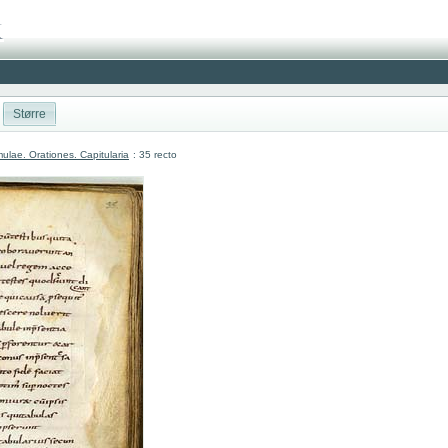
Større
lae. Orationes. Capitularia
: 35 recto