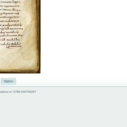
Større
kations nr: 5798 000795297