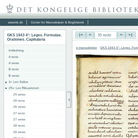
www.kb.dk
Center for Manuskripter & Boghistorie
GKS 1943 4°: Leges. Formulae.
|<
<
>
>|
Orationes. Capitularia
e-manuskripter
:
GKS 1943 4°: Leges. Formu
Indledning
A recto
A verso
B recto
B verso
1r: Lex Salica
25v: Lex Ribuariorum
25 verso
26 recto
26 verso
27 recto
27 verso
28 recto
28 verso