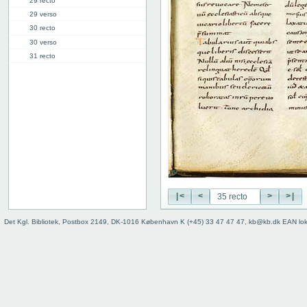
29 recto
29 verso
30 recto
30 verso
31 recto
31 verso
32 recto
32 verso
33 recto
33 verso
34 recto
34 verso
35 recto
35 verso
36 recto
|<
<
>
>|
36 verso
Det Kgl. Bibliotek, Postbox 2149, DK-1016 København K (+45) 33 47 47 47, kb@kb.dk EAN lo
37 recto
37 verso
38 recto
38 verso
39 recto
39 verso
40 recto