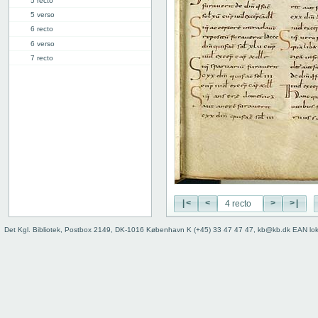
5 recto
5 verso
6 recto
6 verso
7 recto
7 verso
8 recto
8 verso
9 recto
9 verso
10 recto
10 verso
11 recto
11 verso
12 recto
|<
<
>
>|
12 verso
Det Kgl. Bibliotek, Postbox 2149, DK-1016 København K (+45) 33 47 47 47, kb@kb.dk EAN lo
13 recto
13 verso
14 recto
14 verso
15 recto
15 verso
16 recto