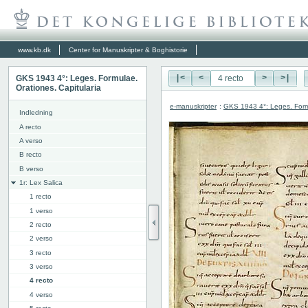
www.kb.dk
Center for Manuskripter & Boghistorie
GKS 1943 4°: Leges. Formulae.
|<
<
>
>|
Orationes. Capitularia
e-manuskripter
:
GKS 1943 4°: Leges. Formu
Indledning
A recto
A verso
B recto
B verso
1r: Lex Salica
1 recto
1 verso
2 recto
2 verso
3 recto
3 verso
4 recto
4 verso