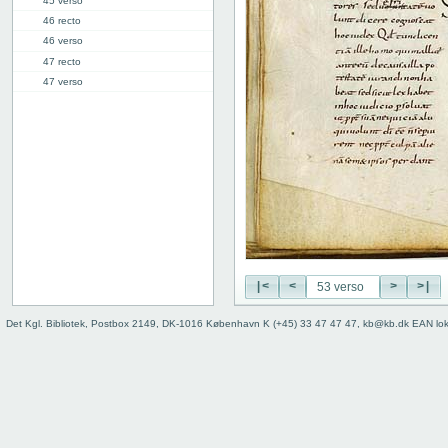
45 verso
46 recto
46 verso
47 recto
47 verso
48 recto
48 verso
49 recto
49 verso
50 recto
50 verso
51 recto
51 verso
52 recto
52 verso
|<
<
>
>|
53 recto
Det Kgl. Bibliotek, Postbox 2149, DK-1016 København K (+45) 33 47 47 47, kb@kb.dk EAN lo
53 verso
54 recto
54 verso
55 recto
55 verso
56 recto
56 verso