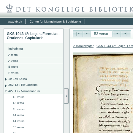
www.kb.dk
Center for Manuskripter & Boghistorie
GKS 1943 4°: Leges. Formulae.
|<
<
>
>|
Orationes. Capitularia
e-manuskripter
:
GKS 1943 4°: Leges. Formu
Indledning
A recto
A verso
B recto
B verso
1r: Lex Salica
25v: Lex Ribuariorum
42v: Lex Alamannorum
42 verso
43 recto
43 verso
44 recto
44 verso
45 recto