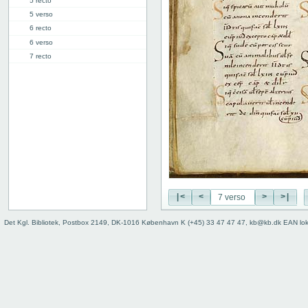
5 recto
5 verso
6 recto
6 verso
7 recto
7 verso
8 recto
8 verso
9 recto
9 verso
10 recto
10 verso
11 recto
11 verso
12 recto
|<
<
>
>|
12 verso
Det Kgl. Bibliotek, Postbox 2149, DK-1016 København K (+45) 33 47 47 47, kb@kb.dk EAN lo
13 recto
13 verso
14 recto
14 verso
15 recto
15 verso
16 recto