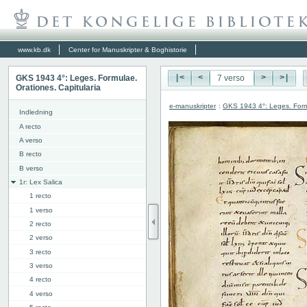
www.kb.dk
Center for Manuskripter & Boghistorie
GKS 1943 4°: Leges. Formulae.
|<
<
>
>|
Orationes. Capitularia
e-manuskripter
:
GKS 1943 4°: Leges. Formu
Indledning
A recto
A verso
B recto
B verso
1r: Lex Salica
1 recto
1 verso
2 recto
2 verso
3 recto
3 verso
4 recto
4 verso