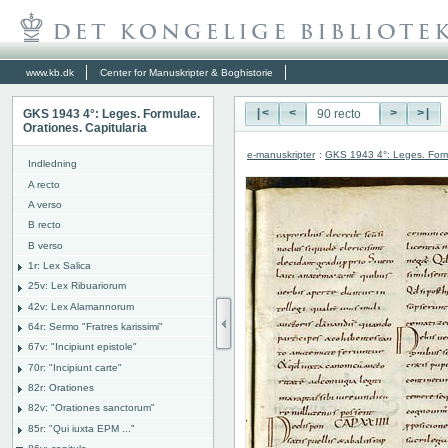
www.kb.dk
Center for Manuskripter & Boghistorie
GKS 1943 4°: Leges. Formulae.
|<
<
>
>|
Orationes. Capitularia
e-manuskripter
:
GKS 1943 4°: Leges. Formu
Indledning
A recto
A verso
B recto
B verso
1r: Lex Salica
25v: Lex Ribuariorum
42v: Lex Alamannorum
64r: Sermo "Fratres karissimi"
67v: "Incipiunt epistole"
70r: "Incipiunt carte"
82r: Orationes
82v: "Orationes sanctorum"
85r: "Qui iuxta EPM ..."