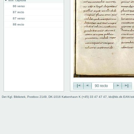
86v: capitula
86 verso
87 recto
87 verso
88 recto
88 verso
89 recto
89 verso
90 recto
90 verso
91 recto
91v: "capitula ... addenda"
95r: "alia capitalia"
96v: "Expliciunt capitula"
|<
<
>
>|
Bind
Det Kgl. Bibliotek, Postbox 2149, DK-1016 København K (+45) 33 47 47 47, kb@kb.dk EAN lo