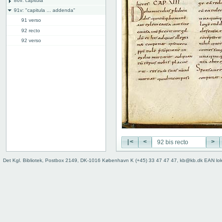
86v: capitula
91v: "capitula ... addenda"
91 verso
92 recto
92 verso
92 bis recto
92 bis verso
93 recto
93 verso
94 recto
94 verso
95r: "alia capitalia"
96v: "Expliciunt capitula"
Bind
|<
<
>
Det Kgl. Bibliotek, Postbox 2149, DK-1016 København K (+45) 33 47 47 47, kb@kb.dk EAN lo