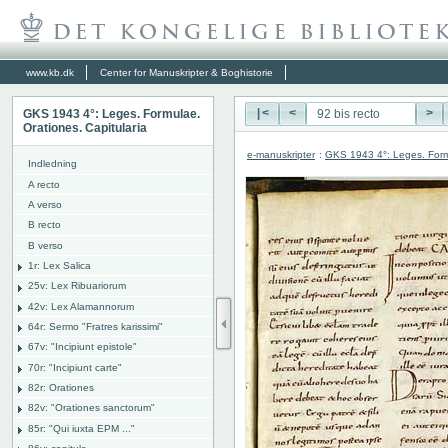
www.kb.dk
Center for Manuskripter & Boghistorie
GKS 1943 4°: Leges. Formulae.
|<
<
>
Orationes. Capitularia
e-manuskripter
:
GKS 1943 4°: Leges. Formu
Indledning
A recto
A verso
B recto
B verso
1r: Lex Salica
25v: Lex Ribuariorum
42v: Lex Alamannorum
64r: Sermo "Fratres karissimi"
67v: "Incipiunt epistole"
70r: "Incipiunt carte"
82r: Orationes
82v: "Orationes sanctorum"
85r: "Qui iuxta EPM ..."