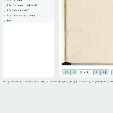
86v: capitula
91v: "capitula ... addenda"
95r: "alia capitalia"
96v: "Expliciunt capitula"
Bind
|<
<
>
>|
Det Kgl. Bibliotek, Postbox 2149, DK-1016 København K (+45) 33 47 47 47, kb@kb.dk EAN lo