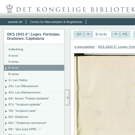
www.kb.dk
Center for Manuskripter & Boghistorie
GKS 1943 4°: Leges. Formulae.
|<
<
>
>|
Orationes. Capitularia
e-manuskripter
:
GKS 1943 4°: Leges. Formu
Indledning
A recto
A verso
B recto
B verso
1r: Lex Salica
25v: Lex Ribuariorum
42v: Lex Alamannorum
64r: Sermo "Fratres karissimi"
67v: "Incipiunt epistole"
70r: "Incipiunt carte"
82r: Orationes
82v: "Orationes sanctorum"
85r: "Qui iuxta EPM ..."