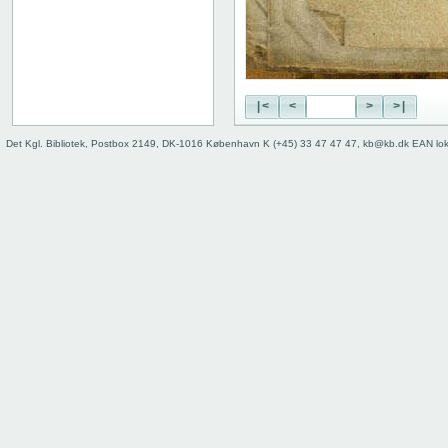
|<
<
>
>|
Det Kgl. Bibliotek, Postbox 2149, DK-1016 København K (+45) 33 47 47 47, kb@kb.dk EAN lo