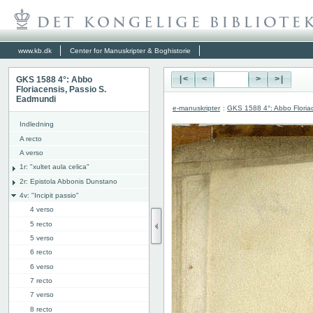
www.kb.dk
Center for Manuskripter & Boghistorie
GKS 1588 4°: Abbo
|<
<
>
>|
Floriacensis, Passio S.
Eadmundi
e-manuskripter
:
GKS 1588 4°: Abbo Floria
Indledning
A recto
A verso
1r: "
xultet aula celica"
2r: Epistola Abbonis Dunstano
4v: "Incipit passio"
4 verso
5 recto
5 verso
6 recto
6 verso
7 recto
7 verso
8 recto