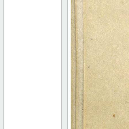
19 verso
20 recto
20 verso
21 recto
21 verso
22 recto
22 verso
23 recto
23 verso
24 recto
24 verso
25 recto
25 verso
26 recto
26 verso
27 recto
27 verso
28r: Officium S. Eadmundi
32v: "effloruisti inter ///"
Bind