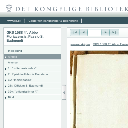
www.kb.dk
Center for Manuskripter & Boghistorie
GKS 1588 4°: Abbo
|<
<
>
>|
Floriacensis, Passio S.
Eadmundi
e-manuskripter
:
GKS 1588 4°: Abbo Floria
Indledning
A recto
A verso
1r: "
xultet aula celica"
2r: Epistola Abbonis Dunstano
4v: "Incipit passio"
28r: Officium S. Eadmundi
32v: "effloruisti inter ///"
Bind