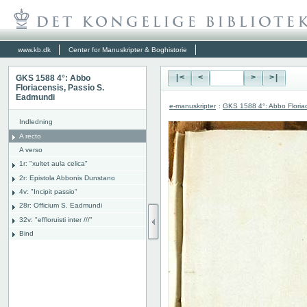
www.kb.dk
Center for Manuskripter & Boghistorie
GKS 1588 4°: Abbo
|<
<
>
>|
Floriacensis, Passio S.
Eadmundi
e-manuskripter
:
GKS 1588 4°: Abbo Floria
Indledning
A recto
A verso
1r: "
xultet aula celica"
2r: Epistola Abbonis Dunstano
4v: "Incipit passio"
28r: Officium S. Eadmundi
32v: "effloruisti inter ///"
Bind