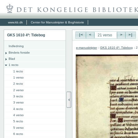
www.kb.dk
Center for Manuskripter & Boghistorie
GKS 1610 4º: Tidebog
|<
<
>
>|
Indledning
e-manuskripter
:
GKS 1610 4º: Tidebog
: 
Bindets forside
Blad
1 recto
1 recto
1 verso
2 recto
2 verso
3 recto
3 verso
4 recto
4 verso
5 recto
5 verso
6 recto