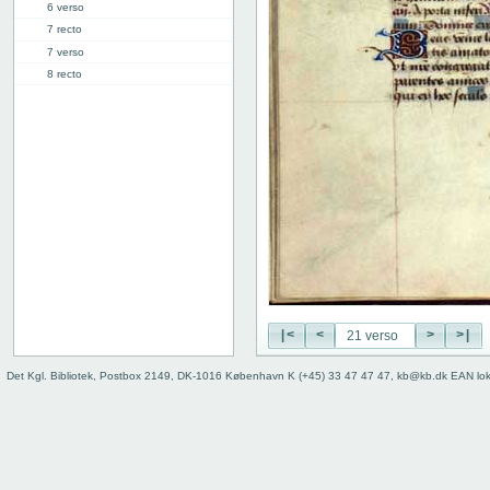
6 verso
7 recto
7 verso
8 recto
8 verso
9 recto
9 verso
10 recto
10 verso
11 recto
11 verso
12 recto
12 verso
13 recto
13 verso
|<
<
>
>|
14 recto
14 verso
Det Kgl. Bibliotek, Postbox 2149, DK-1016 København K (+45) 33 47 47 47, kb@kb.dk EAN lo
15 recto
15 verso
16 recto
16 verso
17 recto