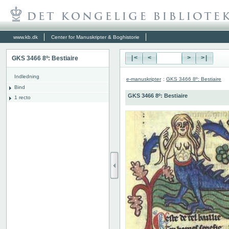
www.kb.dk
Center for Manuskripter & Boghistorie
GKS 3466 8º: Bestiaire
|<
<
>
>|
Indledning
e-manuskripter
:
GKS 3466 8º: Bestiaire
Bind
GKS 3466 8º: Bestiaire
1 recto