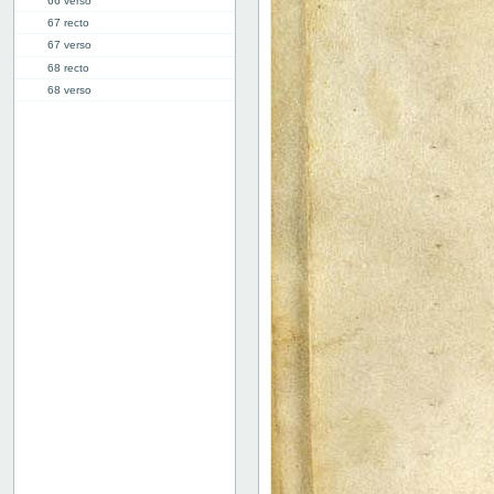
66 verso
67 recto
67 verso
68 recto
68 verso
69 recto
69 verso
70 recto
70 verso
71 recto
71 verso
72 recto
72 verso
73 recto
73 verso
74 recto
74v: X
81r: XI
87v: XII
98r: XIII
103r: XIV
110v: XV