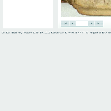
|<
<
>
>|
Det Kgl. Bibliotek, Postbox 2149, DK-1016 København K (+45) 33 47 47 47, kb@kb.dk EAN lo