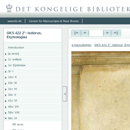
www.kb.dk
Center for Manuscripts & Rare Books
GKS 422 2°: Isidorus,
|<
<
>
>|
Etymologiae
e-manuskripter
:
GKS 422 2°: Isidorus, Ety
Introduction
[a recto]
1r: exlibris
1v: Epistolae
3r: I
14v: II
23r: III
31r: IV
34r: V
41r: VI
49v: VII
58v: VIII
66r: IX
66 recto