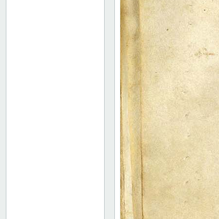
118r: XVI
127v: XVII
136v: XVIII
142r: XIX
149r: /// XX
149v: Explicit lib. XX
Binding