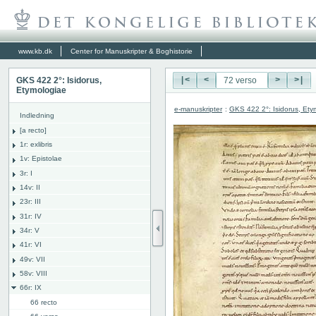
www.kb.dk
Center for Manuskripter & Boghistorie
GKS 422 2°: Isidorus,
|<
<
>
>|
Etymologiae
e-manuskripter
:
GKS 422 2°: Isidorus, Ety
Indledning
[a recto]
1r: exlibris
1v: Epistolae
3r: I
14v: II
23r: III
31r: IV
34r: V
41r: VI
49v: VII
58v: VIII
66r: IX
66 recto