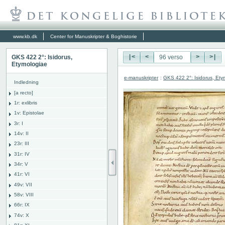
www.kb.dk
Center for Manuskripter & Boghistorie
GKS 422 2°: Isidorus,
|<
<
>
>|
Etymologiae
e-manuskripter
:
GKS 422 2°: Isidorus, Ety
Indledning
[a recto]
1r: exlibris
1v: Epistolae
3r: I
14v: II
23r: III
31r: IV
34r: V
41r: VI
49v: VII
58v: VIII
66r: IX
74v: X