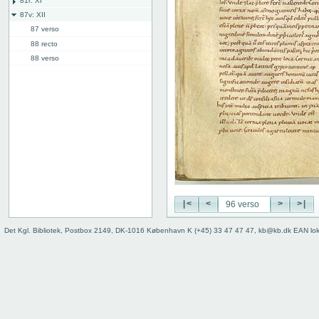
81r: XI
87v: XII
87 verso
88 recto
88 verso
89 recto
89 verso
90 recto
90 verso
91 recto
91 verso
92 recto
92 verso
93 recto
93 verso
|<
<
>
>|
94 recto
Det Kgl. Bibliotek, Postbox 2149, DK-1016 København K (+45) 33 47 47 47, kb@kb.dk EAN lo
94 verso
95 recto
95 verso
96 recto
96 verso
97 recto
97 verso