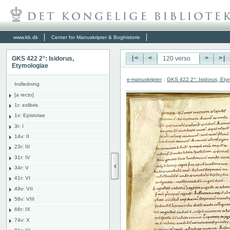
www.kb.dk
Center for Manuskripter & Boghistorie
GKS 422 2°: Isidorus,
|<
<
>
>|
Etymologiae
e-manuskripter
:
GKS 422 2°: Isidorus, Ety
Indledning
[a recto]
1r: exlibris
1v: Epistolae
3r: I
14v: II
23r: III
31r: IV
34r: V
41r: VI
49v: VII
58v: VIII
66r: IX
74v: X