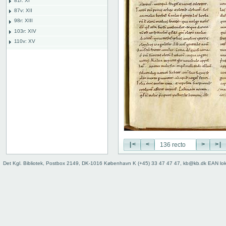
81r: XI
87v: XII
98r: XIII
103r: XIV
110v: XV
118r: XVI
127v: XVII
127 verso
128 recto
128 verso
129 recto
129 verso
130 recto
130 verso
131 recto
|<
<
>
>|
131 verso
Det Kgl. Bibliotek, Postbox 2149, DK-1016 København K (+45) 33 47 47 47, kb@kb.dk EAN lo
132 recto
132 verso
133 recto
133 verso
134 recto
134 verso
135 recto