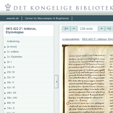
www.kb.dk
Center for Manuskripter & Boghistorie
GKS 422 2°: Isidorus,
|<
<
>
>|
Etymologiae
e-manuskripter
:
GKS 422 2°: Isidorus, Ety
Indledning
[a recto]
1r: exlibris
1v: Epistolae
3r: I
14v: II
23r: III
31r: IV
34r: V
41r: VI
49v: VII
58v: VIII
66r: IX
74v: X