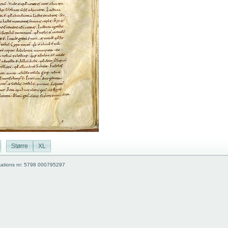
Større
XL
kations nr: 5798 000795297