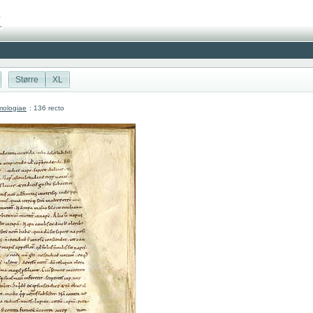
Større
XL
mologiae
: 136 recto