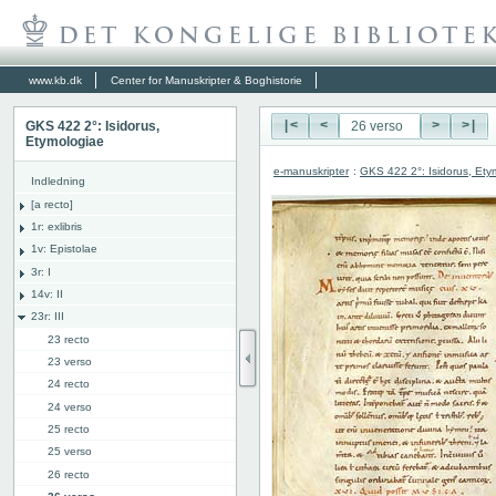
www.kb.dk
Center for Manuskripter & Boghistorie
GKS 422 2°: Isidorus,
|<
<
>
>|
Etymologiae
e-manuskripter
:
GKS 422 2°: Isidorus, Ety
Indledning
[a recto]
1r: exlibris
1v: Epistolae
3r: I
14v: II
23r: III
23 recto
23 verso
24 recto
24 verso
25 recto
25 verso
26 recto