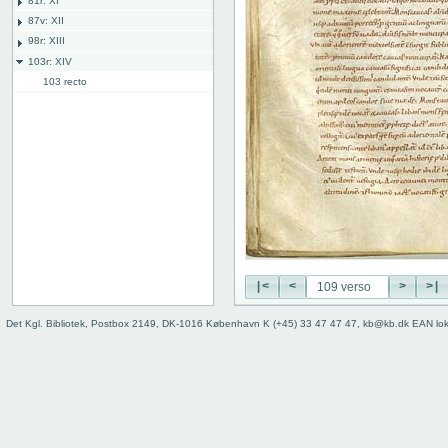
81r: XI
87v: XII
98r: XIII
103r: XIV
103 recto
103 verso
104 recto
104 verso
105 recto
105 verso
106 recto
106 verso
107 recto
107 verso
108 recto
|<
<
>
>|
108 verso
Det Kgl. Bibliotek, Postbox 2149, DK-1016 København K (+45) 33 47 47 47, kb@kb.dk EAN lo
109 recto
109 verso
110 recto
110v: XV
118r: XVI
127v: XVII