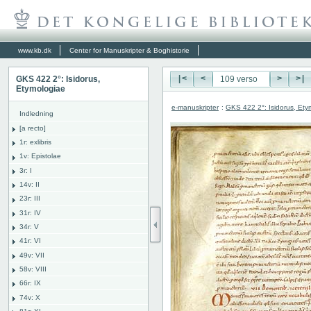
www.kb.dk
Center for Manuskripter & Boghistorie
GKS 422 2°: Isidorus,
|<
<
>
>|
Etymologiae
e-manuskripter
:
GKS 422 2°: Isidorus, Ety
Indledning
[a recto]
1r: exlibris
1v: Epistolae
3r: I
14v: II
23r: III
31r: IV
34r: V
41r: VI
49v: VII
58v: VIII
66r: IX
74v: X