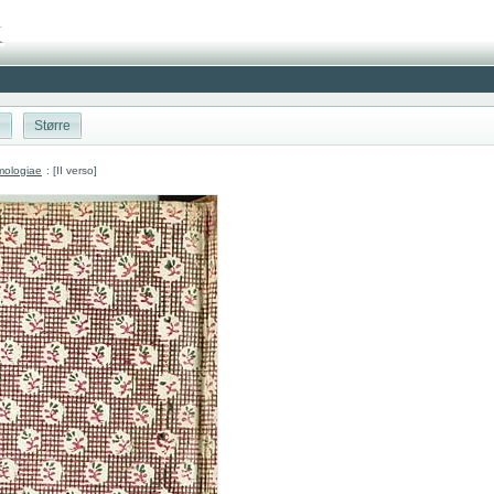
|
Større
mologiae
: [II verso]