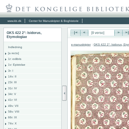
www.kb.dk
Center for Manuskripter & Boghistorie
GKS 422 2°: Isidorus,
|<
<
>
>
Etymologiae
e-manuskripter
:
GKS 422 2°: Isidorus, Ety
Indledning
[a recto]
1r: exlibris
1v: Epistolae
3r: I
14v: II
23r: III
31r: IV
34r: V
41r: VI
49v: VII
58v: VIII
66r: IX
74v: X