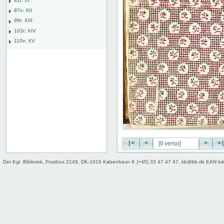
81r: XI
87v: XII
98r: XIII
103r: XIV
110v: XV
118r: XVI
127v: XVII
136v: XVIII
142r: XIX
149r: /// XX
149v: Explicit lib. XX
149 verso
[I recto]
[I verso]
[II recto]
|<
<
>
>
[II verso]
Det Kgl. Bibliotek, Postbox 2149, DK-1016 København K (+45) 33 47 47 47, kb@kb.dk EAN lo
Bind