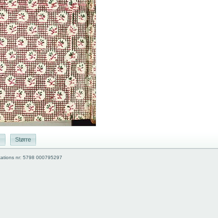
|
Større
kations nr: 5798 000795297