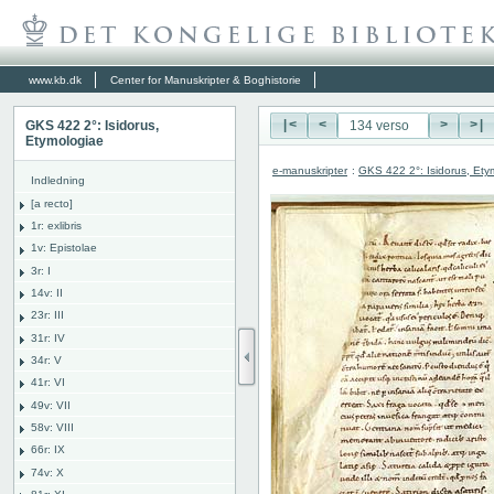
www.kb.dk
Center for Manuskripter & Boghistorie
GKS 422 2°: Isidorus,
|<
<
>
>|
Etymologiae
e-manuskripter
:
GKS 422 2°: Isidorus, Ety
Indledning
[a recto]
1r: exlibris
1v: Epistolae
3r: I
14v: II
23r: III
31r: IV
34r: V
41r: VI
49v: VII
58v: VIII
66r: IX
74v: X