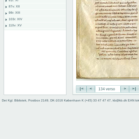
81r: XI
87v: XII
98r: XIII
103r: XIV
110v: XV
118r: XVI
127v: XVII
127 verso
128 recto
128 verso
129 recto
129 verso
130 recto
130 verso
131 recto
|<
<
>
>|
131 verso
Det Kgl. Bibliotek, Postbox 2149, DK-1016 København K (+45) 33 47 47 47, kb@kb.dk EAN lo
132 recto
132 verso
133 recto
133 verso
134 recto
134 verso
135 recto