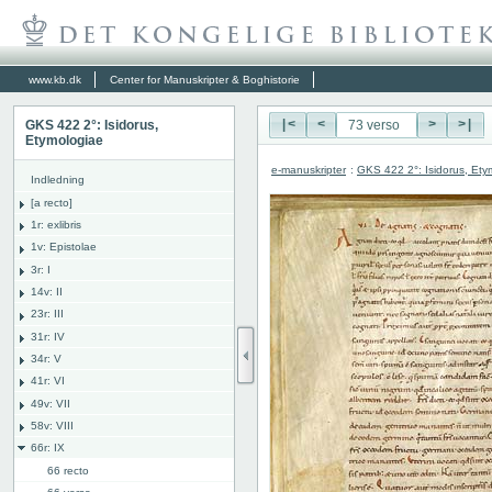
www.kb.dk
Center for Manuskripter & Boghistorie
GKS 422 2°: Isidorus,
|<
<
>
>|
Etymologiae
e-manuskripter
:
GKS 422 2°: Isidorus, Ety
Indledning
[a recto]
1r: exlibris
1v: Epistolae
3r: I
14v: II
23r: III
31r: IV
34r: V
41r: VI
49v: VII
58v: VIII
66r: IX
66 recto