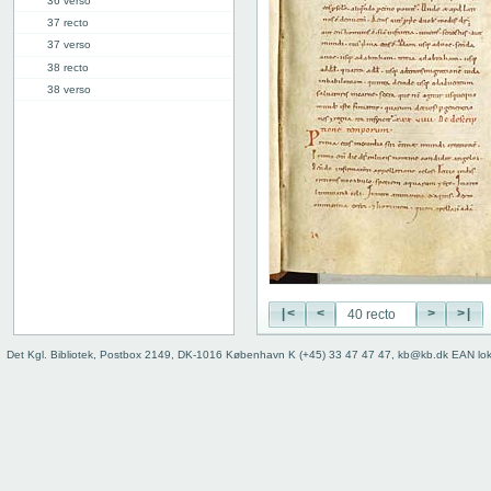
36 verso
37 recto
37 verso
38 recto
38 verso
39 recto
39 verso
40 recto
40 verso
41r: VI
49v: VII
58v: VIII
66r: IX
74v: X
|<
<
>
>|
81r: XI
87v: XII
Det Kgl. Bibliotek, Postbox 2149, DK-1016 København K (+45) 33 47 47 47, kb@kb.dk EAN lo
98r: XIII
103r: XIV
110v: XV
118r: XVI
127v: XVII
136v: XVIII