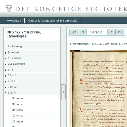
www.kb.dk
Center for Manuskripter & Boghistorie
GKS 422 2°: Isidorus,
|<
<
>
>|
Etymologiae
e-manuskripter
:
GKS 422 2°: Isidorus, Ety
Indledning
[a recto]
1r: exlibris
1v: Epistolae
3r: I
14v: II
23r: III
31r: IV
34r: V
34 recto
34 verso
35 recto
35 verso
36 recto