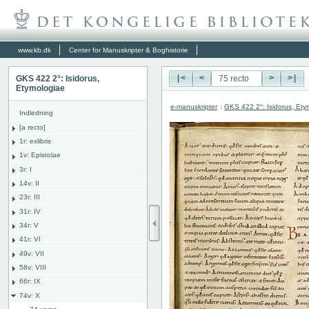
www.kb.dk
Center for Manuskripter & Boghistorie
GKS 422 2°: Isidorus,
|<
<
>
>|
Etymologiae
e-manuskripter
:
GKS 422 2°: Isidorus, Ety
Indledning
[a recto]
1r: exlibris
1v: Epistolae
3r: I
14v: II
23r: III
31r: IV
34r: V
41r: VI
49v: VII
58v: VIII
66r: IX
74v: X