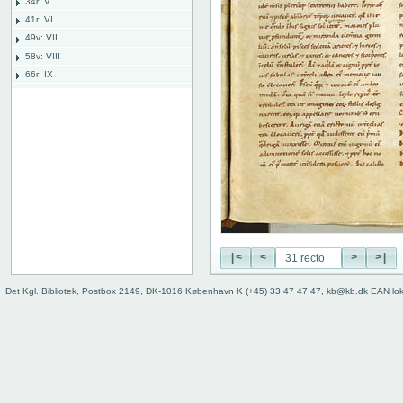
34r: V
41r: VI
49v: VII
58v: VIII
66r: IX
74v: X
81r: XI
87v: XII
98r: XIII
103r: XIV
110v: XV
118r: XVI
127v: XVII
136v: XVIII
|<
<
>
>|
142r: XIX
149r: /// XX
Det Kgl. Bibliotek, Postbox 2149, DK-1016 København K (+45) 33 47 47 47, kb@kb.dk EAN lo
149v: Explicit lib. XX
Bind