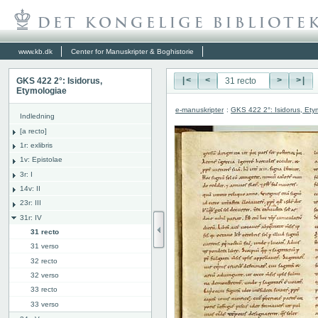
www.kb.dk
Center for Manuskripter & Boghistorie
GKS 422 2°: Isidorus,
|<
<
>
>|
Etymologiae
e-manuskripter
:
GKS 422 2°: Isidorus, Ety
Indledning
[a recto]
1r: exlibris
1v: Epistolae
3r: I
14v: II
23r: III
31r: IV
31 recto
31 verso
32 recto
32 verso
33 recto
33 verso