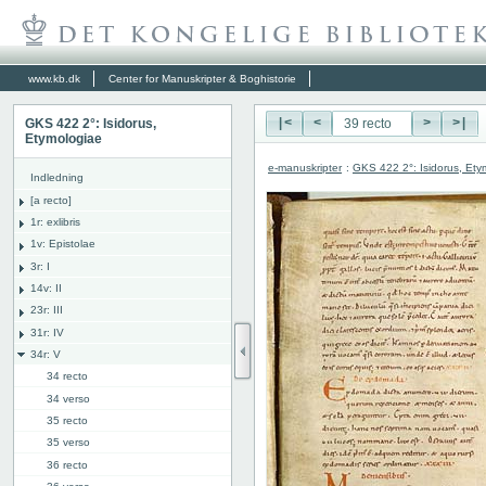
www.kb.dk
Center for Manuskripter & Boghistorie
GKS 422 2°: Isidorus,
|<
<
>
>|
Etymologiae
e-manuskripter
:
GKS 422 2°: Isidorus, Ety
Indledning
[a recto]
1r: exlibris
1v: Epistolae
3r: I
14v: II
23r: III
31r: IV
34r: V
34 recto
34 verso
35 recto
35 verso
36 recto