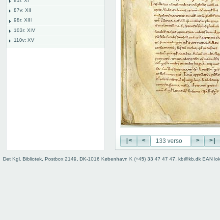
81r: XI
87v: XII
98r: XIII
103r: XIV
110v: XV
118r: XVI
127v: XVII
127 verso
128 recto
128 verso
129 recto
129 verso
130 recto
130 verso
131 recto
|<
<
>
>|
131 verso
Det Kgl. Bibliotek, Postbox 2149, DK-1016 København K (+45) 33 47 47 47, kb@kb.dk EAN lo
132 recto
132 verso
133 recto
133 verso
134 recto
134 verso
135 recto