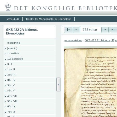
www.kb.dk
Center for Manuskripter & Boghistorie
GKS 422 2°: Isidorus,
|<
<
>
>|
Etymologiae
e-manuskripter
:
GKS 422 2°: Isidorus, Ety
Indledning
[a recto]
1r: exlibris
1v: Epistolae
3r: I
14v: II
23r: III
31r: IV
34r: V
41r: VI
49v: VII
58v: VIII
66r: IX
74v: X