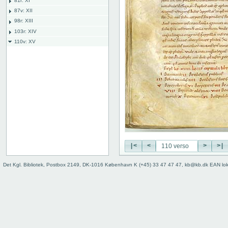
81r: XI
87v: XII
98r: XIII
103r: XIV
110v: XV
110 verso
111 recto
111 verso
112 recto
112 verso
113 recto
113 verso
114 recto
114 verso
115 recto
|<
<
>
>|
115 verso
Det Kgl. Bibliotek, Postbox 2149, DK-1016 København K (+45) 33 47 47 47, kb@kb.dk EAN lo
116 recto
116 verso
117 recto
117 verso
118r: XVI
127v: XVII