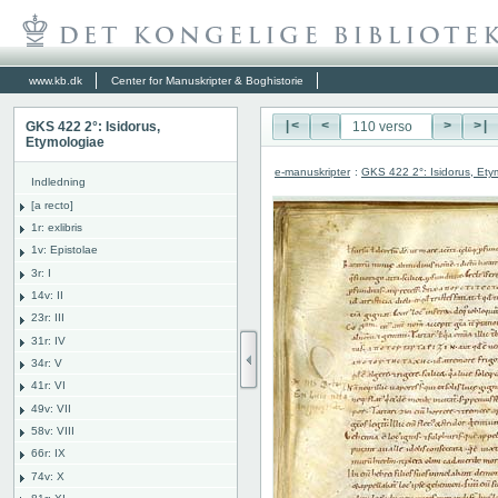
www.kb.dk
Center for Manuskripter & Boghistorie
GKS 422 2°: Isidorus,
|<
<
>
>|
Etymologiae
e-manuskripter
:
GKS 422 2°: Isidorus, Ety
Indledning
[a recto]
1r: exlibris
1v: Epistolae
3r: I
14v: II
23r: III
31r: IV
34r: V
41r: VI
49v: VII
58v: VIII
66r: IX
74v: X