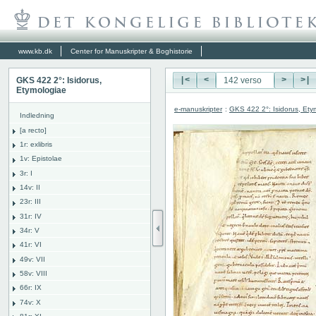
www.kb.dk
Center for Manuskripter & Boghistorie
GKS 422 2°: Isidorus,
|<
<
>
>|
Etymologiae
e-manuskripter
:
GKS 422 2°: Isidorus, Ety
Indledning
[a recto]
1r: exlibris
1v: Epistolae
3r: I
14v: II
23r: III
31r: IV
34r: V
41r: VI
49v: VII
58v: VIII
66r: IX
74v: X