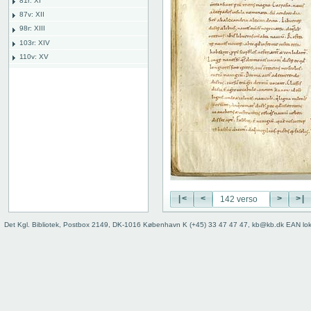
81r: XI
87v: XII
98r: XIII
103r: XIV
110v: XV
118r: XVI
127v: XVII
136v: XVIII
142r: XIX
142 recto
142 verso
143 recto
143 verso
144 recto
144 verso
|<
<
>
>|
145 recto
Det Kgl. Bibliotek, Postbox 2149, DK-1016 København K (+45) 33 47 47 47, kb@kb.dk EAN lo
145 verso
146 recto
146 verso
147 recto
147 verso
148 recto
148 verso