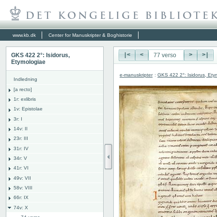
www.kb.dk
Center for Manuskripter & Boghistorie
GKS 422 2°: Isidorus,
|<
<
>
>|
Etymologiae
e-manuskripter
:
GKS 422 2°: Isidorus, Ety
Indledning
[a recto]
1r: exlibris
1v: Epistolae
3r: I
14v: II
23r: III
31r: IV
34r: V
41r: VI
49v: VII
58v: VIII
66r: IX
74v: X