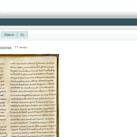
Større
XL
mologiae
: 77 verso