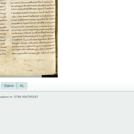
Større
XL
kations nr: 5798 000795297