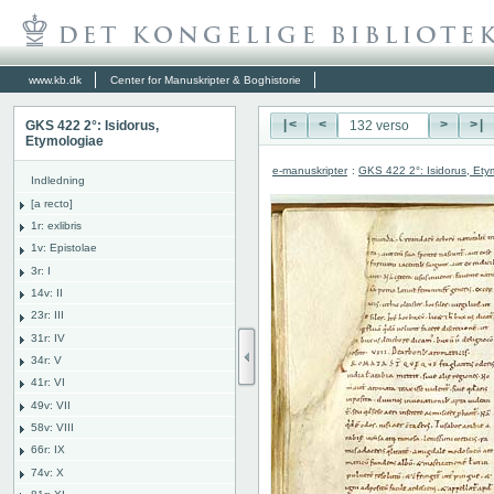
www.kb.dk
Center for Manuskripter & Boghistorie
GKS 422 2°: Isidorus,
|<
<
>
>|
Etymologiae
e-manuskripter
:
GKS 422 2°: Isidorus, Ety
Indledning
[a recto]
1r: exlibris
1v: Epistolae
3r: I
14v: II
23r: III
31r: IV
34r: V
41r: VI
49v: VII
58v: VIII
66r: IX
74v: X