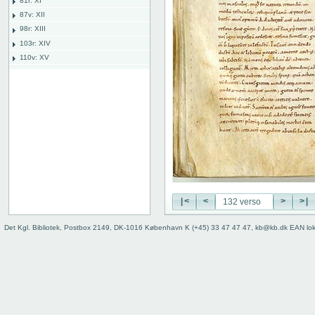
81r: XI
87v: XII
98r: XIII
103r: XIV
110v: XV
118r: XVI
127v: XVII
127 verso
128 recto
128 verso
129 recto
129 verso
130 recto
130 verso
131 recto
|<
<
>
>|
131 verso
Det Kgl. Bibliotek, Postbox 2149, DK-1016 København K (+45) 33 47 47 47, kb@kb.dk EAN lo
132 recto
132 verso
133 recto
133 verso
134 recto
134 verso
135 recto