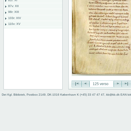
81r: XI
87v: XII
98r: XIII
103r: XIV
110v: XV
118r: XVI
118 recto
118 verso
119 recto
119 verso
120 recto
120 verso
121 recto
121 verso
122 recto
|<
<
>
>|
122 verso
Det Kgl. Bibliotek, Postbox 2149, DK-1016 København K (+45) 33 47 47 47, kb@kb.dk EAN lo
123 recto
123 verso
124 recto
124 verso
125 recto
125 verso
126 recto