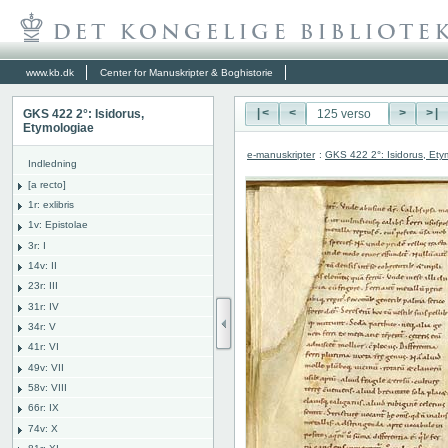
www.kb.dk
Center for Manuskripter & Boghistorie
GKS 422 2°: Isidorus,
|<
<
>
>|
Etymologiae
e-manuskripter
:
GKS 422 2°: Isidorus, Ety
Indledning
[a recto]
1r: exlibris
1v: Epistolae
3r: I
14v: II
23r: III
31r: IV
34r: V
41r: VI
49v: VII
58v: VIII
66r: IX
74v: X