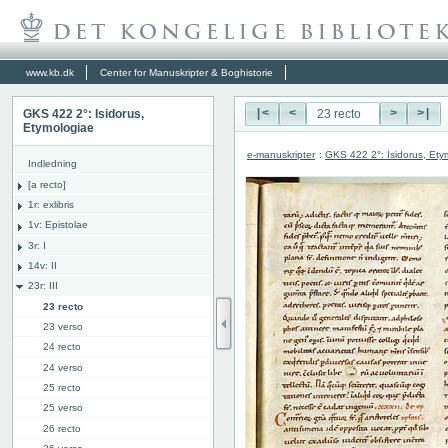
www.kb.dk
Center for Manuskripter & Boghistorie
GKS 422 2°: Isidorus,
|<
<
>
>|
Etymologiae
e-manuskripter
:
GKS 422 2°: Isidorus, Ety
Indledning
[a recto]
1r: exlibris
1v: Epistolae
3r: I
14v: II
23r: III
23 recto
23 verso
24 recto
24 verso
25 recto
25 verso
26 recto