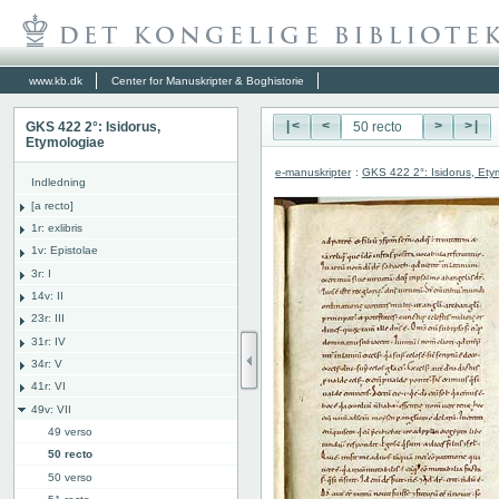
www.kb.dk
Center for Manuskripter & Boghistorie
GKS 422 2°: Isidorus,
|<
<
>
>|
Etymologiae
e-manuskripter
:
GKS 422 2°: Isidorus, Ety
Indledning
[a recto]
1r: exlibris
1v: Epistolae
3r: I
14v: II
23r: III
31r: IV
34r: V
41r: VI
49v: VII
49 verso
50 recto
50 verso