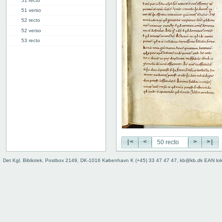
51 recto
51 verso
52 recto
52 verso
53 recto
53 verso
54 recto
54 verso
55 recto
55 verso
56 recto
56 verso
57 recto
57 verso
58 recto
|<
<
>
>|
58v: VIII
Det Kgl. Bibliotek, Postbox 2149, DK-1016 København K (+45) 33 47 47 47, kb@kb.dk EAN lo
66r: IX
74v: X
81r: XI
87v: XII
98r: XIII
103r: XIV