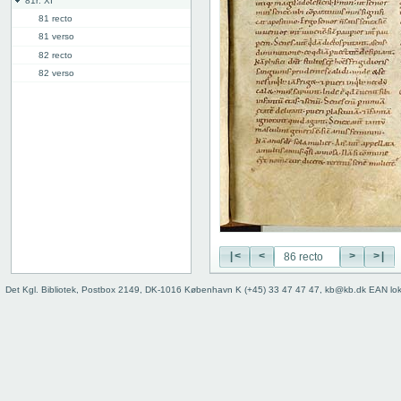
81r: XI
81 recto
81 verso
82 recto
82 verso
83 recto
83 verso
84 recto
84 verso
85 recto
85 verso
86 recto
86 verso
87 recto
|<
<
>
>|
87v: XII
98r: XIII
Det Kgl. Bibliotek, Postbox 2149, DK-1016 København K (+45) 33 47 47 47, kb@kb.dk EAN lo
103r: XIV
110v: XV
118r: XVI
127v: XVII
136v: XVIII
142r: XIX