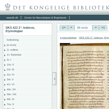
www.kb.dk
Center for Manuskripter & Boghistorie
GKS 422 2°: Isidorus,
|<
<
>
>|
Etymologiae
e-manuskripter
:
GKS 422 2°: Isidorus, Ety
Indledning
[a recto]
1r: exlibris
1v: Epistolae
3r: I
14v: II
23r: III
31r: IV
34r: V
41r: VI
49v: VII
58v: VIII
66r: IX
74v: X