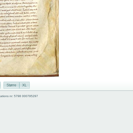
Større
XL
kations nr: 5798 000795297