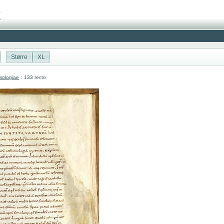
Større
XL
mologiae
: 133 recto