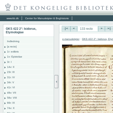
www.kb.dk
Center for Manuskripter & Boghistorie
GKS 422 2°: Isidorus,
|<
<
>
>|
Etymologiae
e-manuskripter
:
GKS 422 2°: Isidorus, Ety
Indledning
[a recto]
1r: exlibris
1v: Epistolae
3r: I
14v: II
23r: III
31r: IV
34r: V
41r: VI
49v: VII
58v: VIII
66r: IX
74v: X