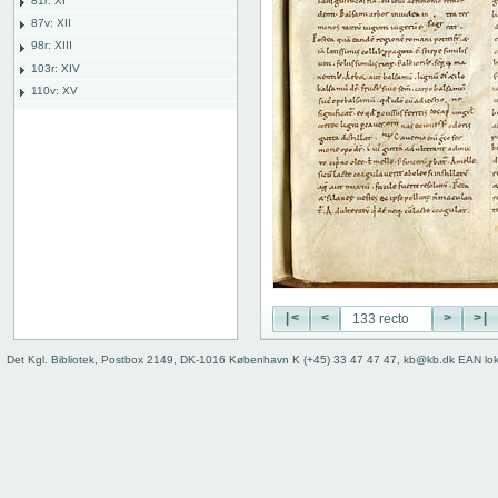
81r: XI
87v: XII
98r: XIII
103r: XIV
110v: XV
118r: XVI
127v: XVII
127 verso
128 recto
128 verso
129 recto
129 verso
130 recto
130 verso
131 recto
|<
<
>
>|
131 verso
Det Kgl. Bibliotek, Postbox 2149, DK-1016 København K (+45) 33 47 47 47, kb@kb.dk EAN lo
132 recto
132 verso
133 recto
133 verso
134 recto
134 verso
135 recto