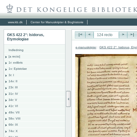
www.kb.dk
Center for Manuskripter & Boghistorie
GKS 422 2°: Isidorus,
|<
<
>
>|
Etymologiae
e-manuskripter
:
GKS 422 2°: Isidorus, Ety
Indledning
[a recto]
1r: exlibris
1v: Epistolae
3r: I
14v: II
23r: III
31r: IV
34r: V
41r: VI
49v: VII
58v: VIII
66r: IX
74v: X