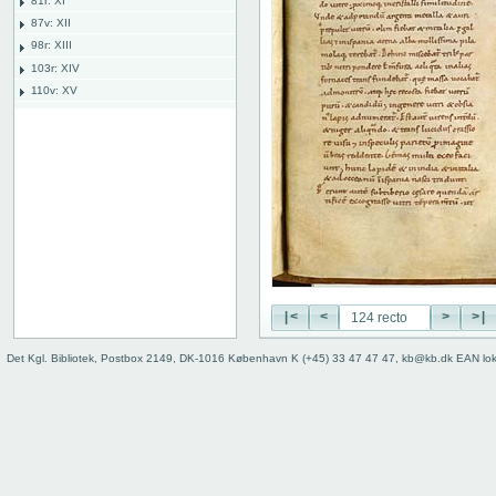
81r: XI
87v: XII
98r: XIII
103r: XIV
110v: XV
118r: XVI
118 recto
118 verso
119 recto
119 verso
120 recto
120 verso
121 recto
121 verso
122 recto
|<
<
>
>|
122 verso
Det Kgl. Bibliotek, Postbox 2149, DK-1016 København K (+45) 33 47 47 47, kb@kb.dk EAN lo
123 recto
123 verso
124 recto
124 verso
125 recto
125 verso
126 recto